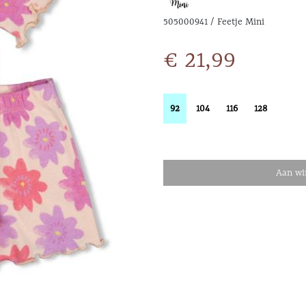
505000941 / Feetje Mini
€ 21,99
92
104
116
128
Aan wi