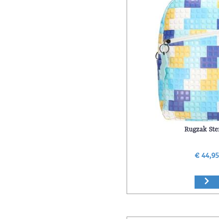
Rugzak Ste
€ 44,9