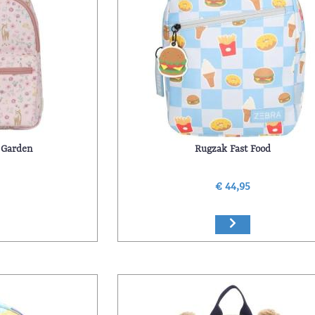
 Garden
Rugzak Fast Food
€ 44,95