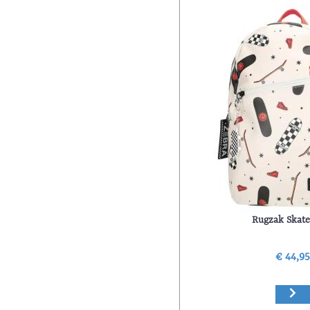
Rugzak Skate
€ 44,9