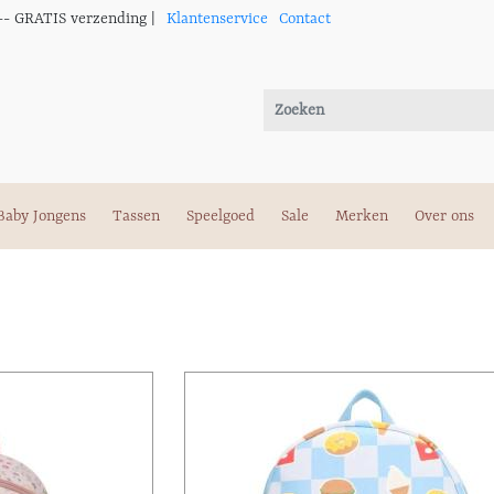
-- GRATIS verzending |
Klantenservice
Contact
Baby Jongens
Tassen
Speelgoed
Sale
Merken
Over ons