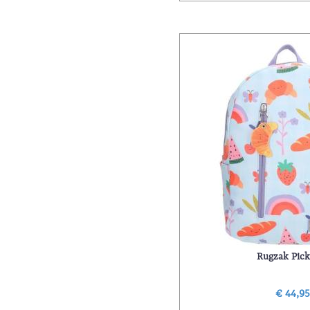
Rugzak Pick
€ 44,9