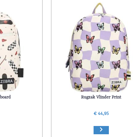
board
Rugzak Vlinder Print
5
€ 44,95