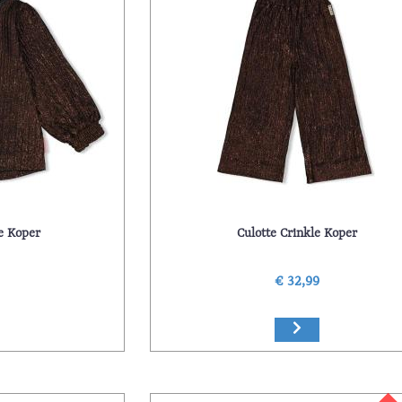
e Koper
Culotte Crinkle Koper
9
€ 32,99