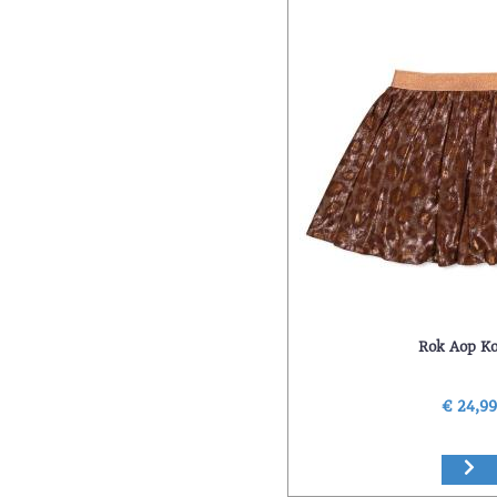
Rok Aop K
€ 24,9