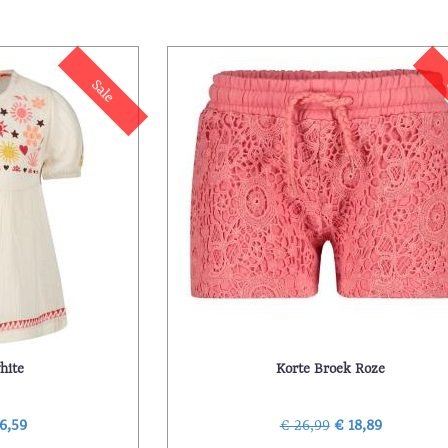
Sale
hite
Korte Broek Roze
6,59
€ 26,99
€ 18,89