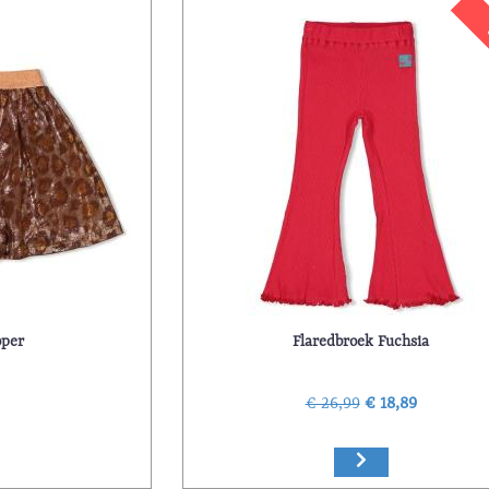
oper
Flaredbroek Fuchsia
9
€ 26,99
€ 18,89