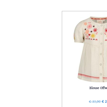
Blouse Offw
€ 37,99
€ 2