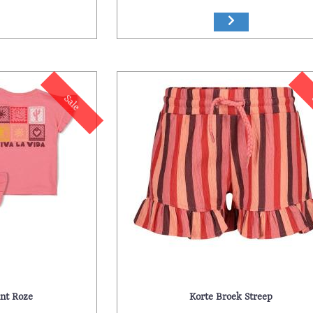
Sale
int Roze
Korte Broek Streep