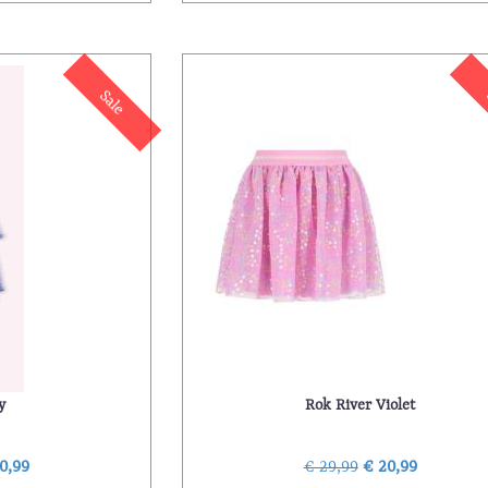
Sale
y
Rok River Violet
0,99
€ 29,99
€ 20,99