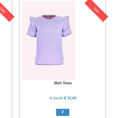
Sale
Sale
Shirt Tessa
€ 24,99
€ 17,49