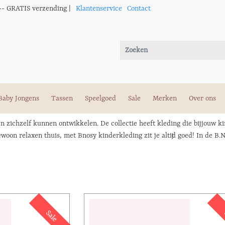
-- GRATIS verzending |
Klantenservice
Contact
Baby Jongens
Tassen
Speelgoed
Sale
Merken
Over ons
zichzelf kunnen ontwikkelen. De collectie heeft kleding die bij jouw kin
on relaxen thuis, met Bnosy kinderkleding zit je altijd goed! In de B.Nos
Sale