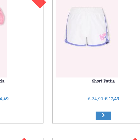
rla
Short Pattia
4,49
€ 24,99
€ 17,49