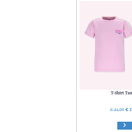
T-Shirt T
€ 21,99
€ 1