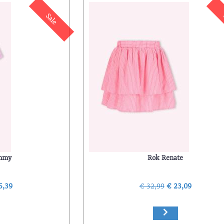
Sale
ammy
Rok Renate
5,39
€ 32,99
€ 23,09