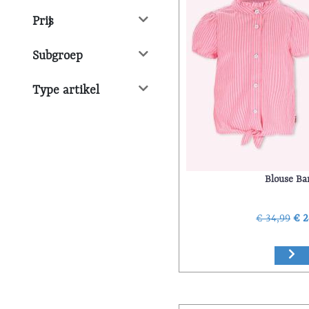
Prijs
Subgroep
Type artikel
Blouse Ba
€ 34,99
€ 2