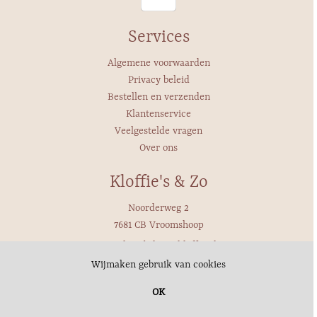
Services
Algemene voorwaarden
Privacy beleid
Bestellen en verzenden
Klantenservice
Veelgestelde vragen
Over ons
Kloffie's & Zo
Noorderweg 2
7681 CB Vroomshoop
Email: webshop@kloffie.nl
Telefoon: 0546-647271
Wij maken gebruik van cookies
Whatsapp:
OK
© Copyright 2020 SW-Retail - Powered bij
SW-Retail webshop
-