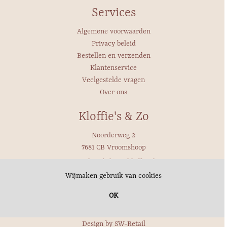
Services
Algemene voorwaarden
Privacy beleid
Bestellen en verzenden
Klantenservice
Veelgestelde vragen
Over ons
Kloffie's & Zo
Noorderweg 2
7681 CB Vroomshoop
Email: webshop@kloffie.nl
Telefoon: 0546-647271
Wij maken gebruik van cookies
Whatsapp:
OK
© Copyright 2020 SW-Retail - Powered bij
SW-Retail webshop
-
Design by
SW-Retail