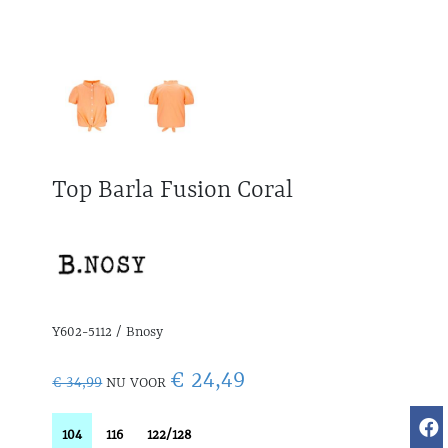
Top Barla Fusion Coral
Y602-5112 / Bnosy
€ 24,49
€ 34,99
NU VOOR
104
116
122/128