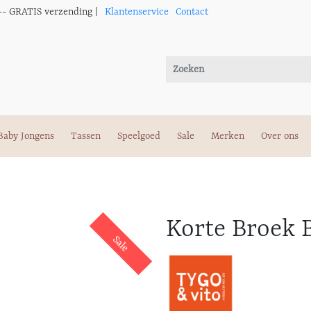
-- GRATIS verzending |
Klantenservice
Contact
Baby Jongens
Tassen
Speelgoed
Sale
Merken
Over ons
Korte Broek B
Sale