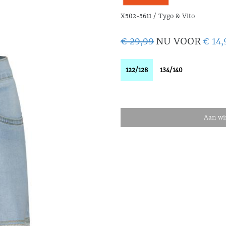
X502-5611 / Tygo & Vito
€ 29,99
NU VOOR
€ 14,
122/128
134/140
Aan wi